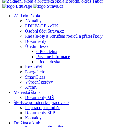
Základní škola
Aktuality
EDUPAGE - eŽK
Osobní účet Strava.cz
Rada školy a Sdružení rodičů a přátel školy
Dokumenty
Úřední deska
e-Podatelna
Povinné informace
Úřední deska
Rozpočet
Fotogalerie
SmartClass+
Výroční zprávy
Archiv
Mateřská škola
Dokumenty MŠ
Školské poradenské pracoviště
Inspirace pro rodiče
Dokumenty ŠPP
Kontakty
Družina a klub