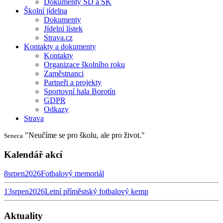
Dokumenty ŠD a ŠK
Školní jídelna
Dokumenty
Jídelní lístek
Strava.cz
Kontakty a dokumenty
Kontakty
Organizace školního roku
Zaměstnanci
Partneři a projekty
Sportovní hala Borotín
GDPR
Odkazy
Strava
"Neučíme se pro školu, ale pro život."
Seneca
Kalendář akcí
8
srpen
2026
Fotbalový memoriál
13
srpen
2026
Letní příměstský fotbalový kemp
Aktuality