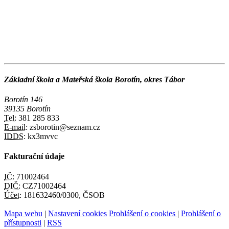
Základní škola a Mateřská škola Borotín, okres Tábor
Borotín 146
39135 Borotín
Tel:
381 285 833
E-mail:
zsborotin@seznam.cz
IDDS:
kx3mvvc
Fakturační údaje
IČ:
71002464
DIČ:
CZ71002464
Účet:
181632460/0300, ČSOB
Mapa webu
|
Nastavení cookies
Prohlášení o cookies
|
Prohlášení o
přístupnosti
|
RSS