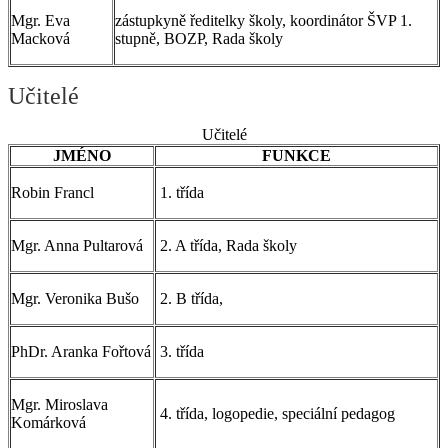
Mgr. Eva
zástupkyně ředitelky školy, koordinátor ŠVP 1.
Macková
stupně, BOZP, Rada školy
Učitelé
Učitelé
JMÉNO
FUNKCE
Robin Francl
1. třída
Mgr. Anna Pultarová
2. A třída, Rada školy
Mgr. Veronika Bušo
2. B třída,
PhDr. Aranka Fořtová
3. třída
Mgr. Miroslava
4. třída, logopedie, speciální pedagog
Komárková