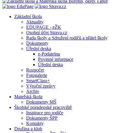
Základní škola
Aktuality
EDUPAGE - eŽK
Osobní účet Strava.cz
Rada školy a Sdružení rodičů a přátel školy
Dokumenty
Úřední deska
e-Podatelna
Povinné informace
Úřední deska
Rozpočet
Fotogalerie
SmartClass+
Výroční zprávy
Archiv
Mateřská škola
Dokumenty MŠ
Školské poradenské pracoviště
Inspirace pro rodiče
Dokumenty ŠPP
Kontakty
Družina a klub