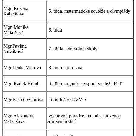
Mgr. Božena
5. třída, matermatické soutěže a olympiády
Kabíčková
Mgr. Monika
6. třída
Makočová
Mgr.Pavlína
7. třída, zdravotník školy
Nováková
Mgr.Lenka Volfová
8. třída, knihovna
Mgr. Radek Holub
9. třída, organizace sport. soutěží, ICT
Mgr.Iveta Grznárová
koordinátor EVVO
Mgr. Alexandra
výchovný poradce, metodik prevence,
Matyušová
sdružení rodičů