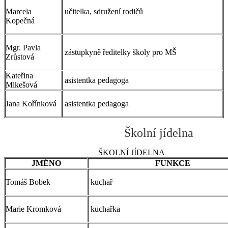
Marcela
učitelka, sdružení rodičů
Kopečná
Mgr. Pavla
zástupkyně ředitelky školy pro MŠ
Zrůstová
Kateřina
asistentka pedagoga
Mikešová
Jana Kořínková
asistentka pedagoga
Školní jídelna
ŠKOLNÍ JÍDELNA
JMÉNO
FUNKCE
Tomáš Bobek
kuchař
Marie Kromková
kuchařka