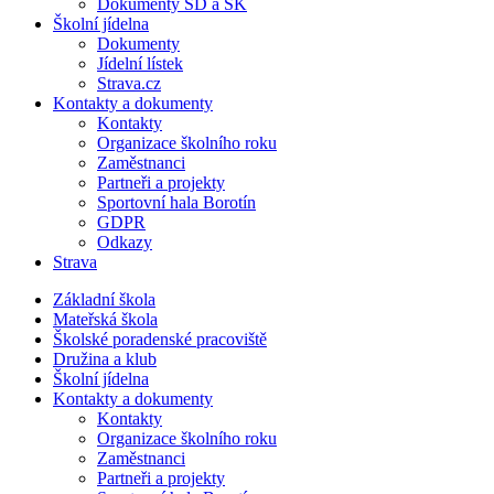
Dokumenty ŠD a ŠK
Školní jídelna
Dokumenty
Jídelní lístek
Strava.cz
Kontakty a dokumenty
Kontakty
Organizace školního roku
Zaměstnanci
Partneři a projekty
Sportovní hala Borotín
GDPR
Odkazy
Strava
Základní škola
Mateřská škola
Školské poradenské pracoviště
Družina a klub
Školní jídelna
Kontakty a dokumenty
Kontakty
Organizace školního roku
Zaměstnanci
Partneři a projekty