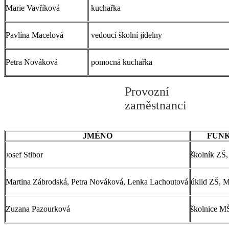
Marie Vavříková
kuchařka
Pavlína Macelová
vedoucí školní jídelny
Petra Nováková
pomocná kuchařka
Provozní
zaměstnanci
JMÉNO
FUN
osef Stibor
školník ZŠ,
J
Martina Zábrodská, Petra Nováková, Lenka Lachoutová
úklid ZŠ, 
Zuzana Pazourková
školnice M