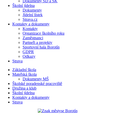
Dokumenty ŠD a ŠK
Školní jídelna
Dokumenty
Jídelní lístek
Strava.cz
Kontakty a dokumenty
Kontakty
Organizace školního roku
Zaměstnanci
Partneři a projekty
Sportovní hala Borotín
GDPR
Odkazy
Strava
Základní škola
Mateřská škola
Dokumenty MŠ
Školské poradenské pracoviště
Družina a klub
Školní jídelna
Kontakty a dokumenty
Strava