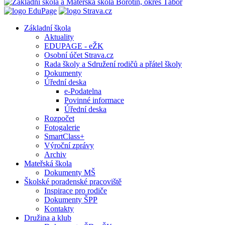
Základní škola
Aktuality
EDUPAGE - eŽK
Osobní účet Strava.cz
Rada školy a Sdružení rodičů a přátel školy
Dokumenty
Úřední deska
e-Podatelna
Povinné informace
Úřední deska
Rozpočet
Fotogalerie
SmartClass+
Výroční zprávy
Archiv
Mateřská škola
Dokumenty MŠ
Školské poradenské pracoviště
Inspirace pro rodiče
Dokumenty ŠPP
Kontakty
Družina a klub