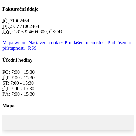
Fakturační údaje
IČ:
71002464
DIČ:
CZ71002464
Účet:
181632460/0300, ČSOB
Mapa webu
|
Nastavení cookies
Prohlášení o cookies
|
Prohlášení o
přístupnosti
|
RSS
Úřední hodiny
PO:
7:00 - 15:30
ÚT:
7:00 - 15:30
ST:
7:00 - 15:30
ČT:
7:00 - 15:30
PÁ:
7:00 - 15:30
Mapa