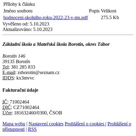
Přílohy k článku
Jméno souboru
Popis
Velikost
hodnoceni-skolniho-roku-2022-23-v-ms.pdf
275.5 Kb
Vyvěšeno od:
5.10.2023
Aktualizováno:
5.10.2023
Základní škola a Mateřská škola Borotín, okres Tábor
Borotín 146
39135 Borotín
Tel:
381 285 833
E-mail:
zsborotin@seznam.cz
IDDS:
kx3mvvc
Fakturační údaje
IČ:
71002464
DIČ:
CZ71002464
Účet:
181632460/0300, ČSOB
Mapa webu
|
Nastavení cookies
Prohlášení o cookies
|
Prohlášení o
přístupnosti
|
RSS