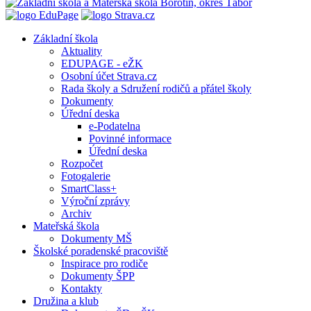
Základní škola
Aktuality
EDUPAGE - eŽK
Osobní účet Strava.cz
Rada školy a Sdružení rodičů a přátel školy
Dokumenty
Úřední deska
e-Podatelna
Povinné informace
Úřední deska
Rozpočet
Fotogalerie
SmartClass+
Výroční zprávy
Archiv
Mateřská škola
Dokumenty MŠ
Školské poradenské pracoviště
Inspirace pro rodiče
Dokumenty ŠPP
Kontakty
Družina a klub