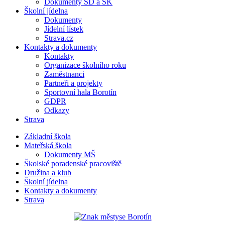
Dokumenty ŠD a ŠK
Školní jídelna
Dokumenty
Jídelní lístek
Strava.cz
Kontakty a dokumenty
Kontakty
Organizace školního roku
Zaměstnanci
Partneři a projekty
Sportovní hala Borotín
GDPR
Odkazy
Strava
Základní škola
Mateřská škola
Dokumenty MŠ
Školské poradenské pracoviště
Družina a klub
Školní jídelna
Kontakty a dokumenty
Strava