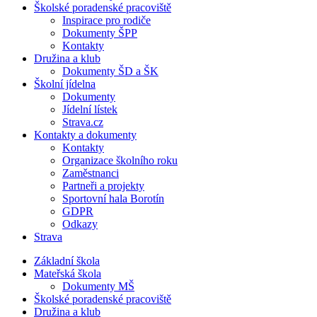
Školské poradenské pracoviště
Inspirace pro rodiče
Dokumenty ŠPP
Kontakty
Družina a klub
Dokumenty ŠD a ŠK
Školní jídelna
Dokumenty
Jídelní lístek
Strava.cz
Kontakty a dokumenty
Kontakty
Organizace školního roku
Zaměstnanci
Partneři a projekty
Sportovní hala Borotín
GDPR
Odkazy
Strava
Základní škola
Mateřská škola
Dokumenty MŠ
Školské poradenské pracoviště
Družina a klub