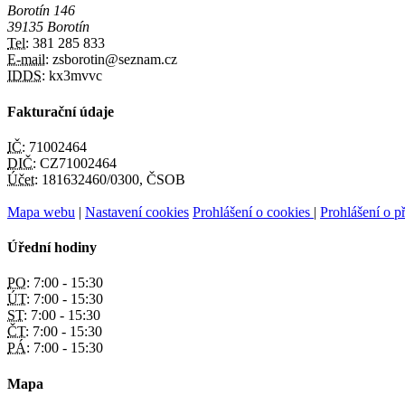
Borotín 146
39135 Borotín
Tel:
381 285 833
E-mail:
zsborotin@seznam.cz
IDDS:
kx3mvvc
Fakturační údaje
IČ:
71002464
DIČ:
CZ71002464
Účet:
181632460/0300, ČSOB
Mapa webu
|
Nastavení cookies
Prohlášení o cookies
|
Prohlášení o př
Úřední hodiny
PO:
7:00 - 15:30
ÚT:
7:00 - 15:30
ST:
7:00 - 15:30
ČT:
7:00 - 15:30
PÁ:
7:00 - 15:30
Mapa