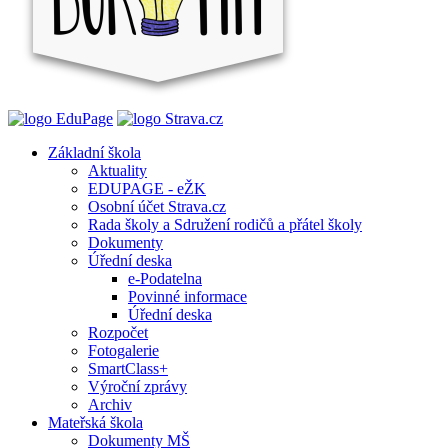
Základní škola
Aktuality
EDUPAGE - eŽK
Osobní účet Strava.cz
Rada školy a Sdružení rodičů a přátel školy
Dokumenty
Úřední deska
e-Podatelna
Povinné informace
Úřední deska
Rozpočet
Fotogalerie
SmartClass+
Výroční zprávy
Archiv
Mateřská škola
Dokumenty MŠ